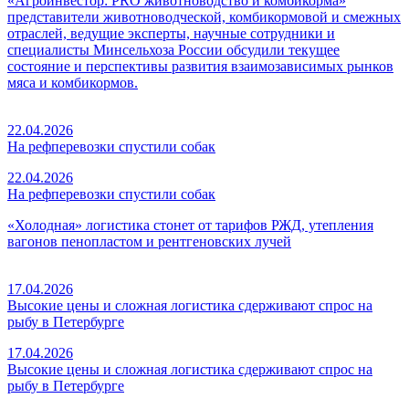
«Агроинвестор: PRO животноводство и комбикорма»
представители животноводческой, комбикормовой и смежных
отраслей, ведущие эксперты, научные сотрудники и
специалисты Минсельхоза России обсудили текущее
состояние и перспективы развития взаимозависимых рынков
мяса и комбикормов.
22.04.2026
На рефперевозки спустили собак
22.04.2026
На рефперевозки спустили собак
«Холодная» логистика стонет от тарифов РЖД, утепления
вагонов пенопластом и рентгеновских лучей
17.04.2026
Высокие цены и сложная логистика сдерживают спрос на
рыбу в Петербурге
17.04.2026
Высокие цены и сложная логистика сдерживают спрос на
рыбу в Петербурге